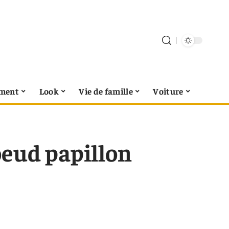
ment
Look
Vie de famille
Voiture
eud papillon