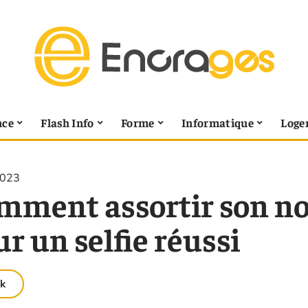
nce
Flash Info
Forme
Informatique
Loge
2023
mment assortir son no
r un selfie réussi
k