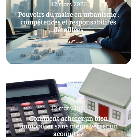
12 mars 2026
Pouvoirs du maire en urbanisme :
compétences et responsabilités
détaillées
12 mars 2026
Comment acheter un bien
immobilier sans même verser un
acompte ?