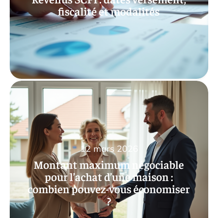
fiscalité et modalités
12 mars 2026
Montant maximum négociable
pour l’achat d’une maison :
combien pouvez-vous économiser
?