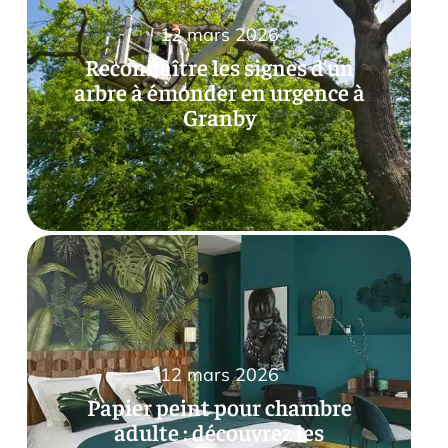
12 mars 2026
Reconnaître les signes d’un
arbre à émonder en urgence à
Granby
12 mars 2026
Papier peint pour chambre
adulte : découvrez les