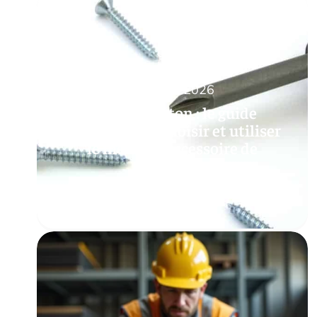
17 juillet 2026
Tirefond béton : le guide
complet pour choisir et utiliser
le meilleur accessoire de
fixation