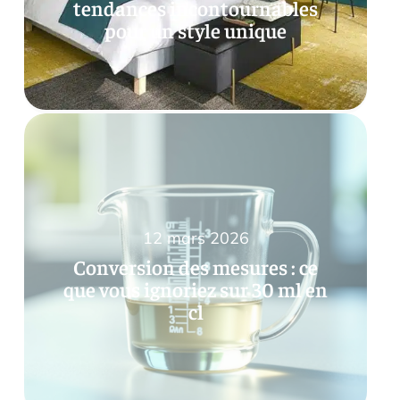
tendances incontournables
pour un style unique
12 mars 2026
Conversion des mesures : ce
que vous ignoriez sur 30 ml en
cl