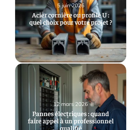
5 juin 2026
Acier cornière ou profilé U :
quel choix pour votre projet ?
12 mars 2026
Pannes électriques : quand
faire appel à un professionnel
qualifié