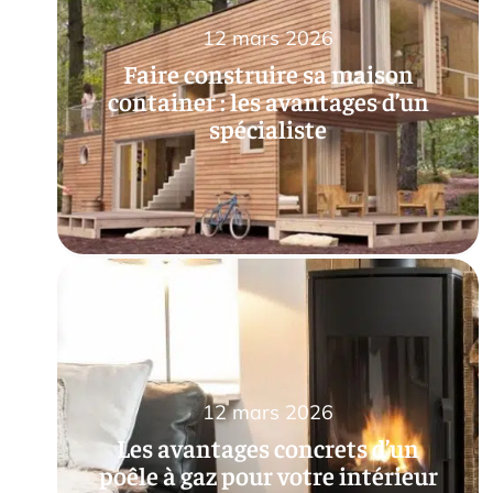
12 mars 2026
Faire construire sa maison
container : les avantages d’un
spécialiste
12 mars 2026
Les avantages concrets d’un
poêle à gaz pour votre intérieur