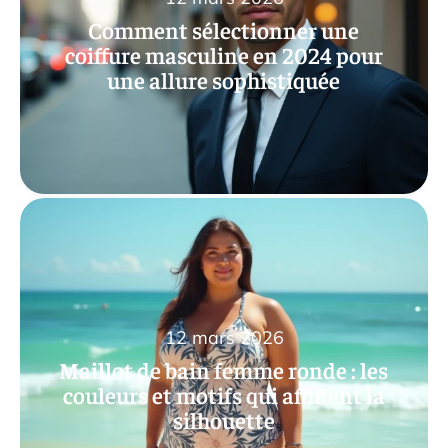
Comment sélectionner une
coiffure masculine en 2024 pour
une allure sophistiquée
12 mars 2026
Maillot de bain femme ronde : les
couleurs et motifs qui affinent la
silhouette