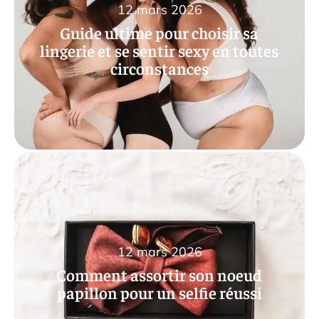
12 mars 2026
Guide ultime pour choisir sa
lingerie et se sentir sexy en toutes
circonstances
12 mars 2026
Comment assortir son noeud
papillon pour un selfie réussi