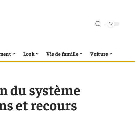
ment
Look
Vie de famille
Voiture
ion du système
ons et recours