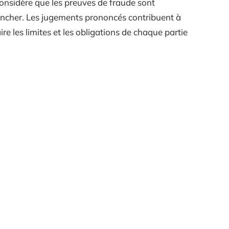
onsidère que les preuves de fraude sont
 trancher. Les jugements prononcés contribuent à
ire les limites et les obligations de chaque partie
ent monter un
Quand acheter avec la
et immobilier
loi Pinel ?
locatif ?
12 mars 2026