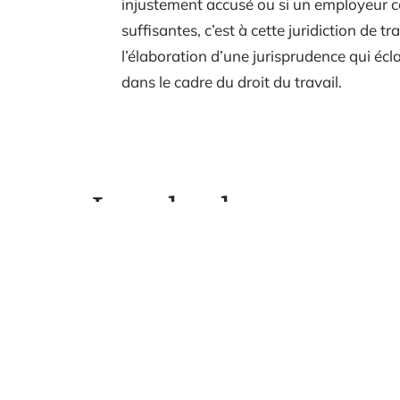
injustement accusé ou si un employeur c
suffisantes, c’est à cette juridiction de
l’élaboration d’une jurisprudence qui écla
dans le cadre du droit du travail.
Les plus lus
Comm
Quand se procurer un
proj
iphone 11 ?
12 mars 2026