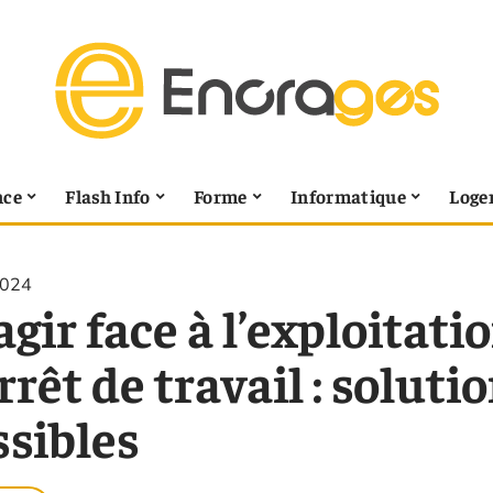
nce
Flash Info
Forme
Informatique
Loge
2024
gir face à l’exploitat
rrêt de travail : soluti
ssibles