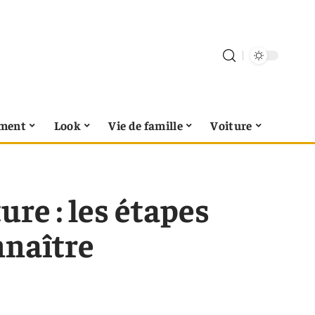
ment
Look
Vie de famille
Voiture
ure : les étapes
nnaître