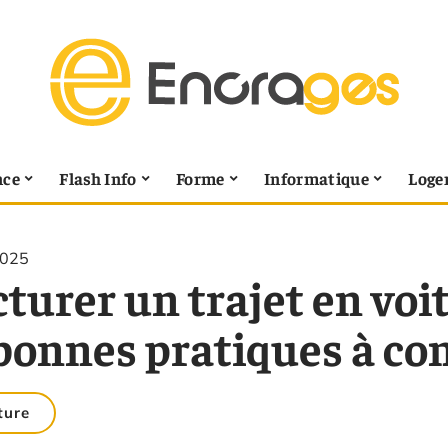
nce
Flash Info
Forme
Informatique
Loge
2025
turer un trajet en voit
 bonnes pratiques à co
ture