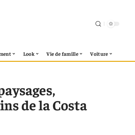
ment
Look
Vie de famille
Voiture
 paysages,
ns de la Costa