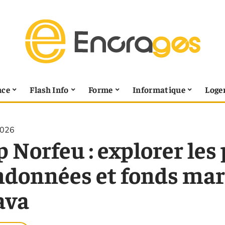
nce
Flash Info
Forme
Informatique
Loge
2026
 Norfeu : explorer les
ndonnées et fonds mari
ava