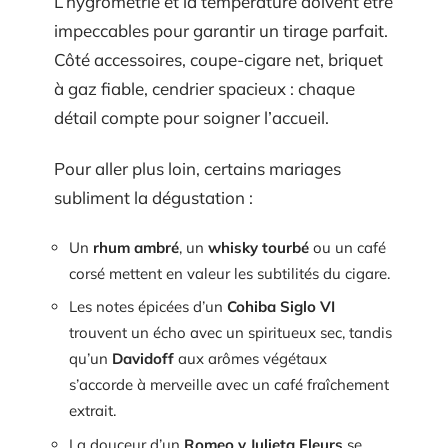
L’hygrométrie et la température doivent être
impeccables pour garantir un tirage parfait.
Côté accessoires, coupe-cigare net, briquet
à gaz fiable, cendrier spacieux : chaque
détail compte pour soigner l’accueil.
Pour aller plus loin, certains mariages
subliment la dégustation :
Un
rhum ambré
, un
whisky tourbé
ou un café
corsé mettent en valeur les subtilités du cigare.
Les notes épicées d’un
Cohiba Siglo VI
trouvent un écho avec un spiritueux sec, tandis
qu’un
Davidoff
aux arômes végétaux
s’accorde à merveille avec un café fraîchement
extrait.
La douceur d’un
Romeo y Julieta Fleurs
se