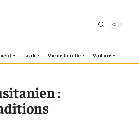
ment
Look
Vie de famille
Voiture
sitanien :
aditions